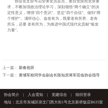
协会党支部号召全体党员会员，要自觉按照党章要
求，不断加强政治理论学习，深刻领悟“两个确立”的决
定性意义，增强“四个意识”、坚定“四个自信”、做到“两
个维护”。满怀信心、奋发有为，既要老有所养、老有
所乐，还要 老有所为，为推进中国式现代化贡献“银发
力量”。
上一篇：
新春祝辞
下一篇：
黄埔军校同学会副会长陈知庶将军莅临协会指导
协会简介
|
入会需知
|
党建综合
|
组织登录
地址：北京市东城区崇文门西大街1号北京新侨饭店B635室