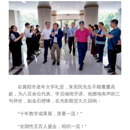
在襄阳市老年大学礼堂，朱宪民先生不顾耄耋高
龄，为八百余位代表、学员倾情开讲。他掷地有声的三
句评价，如金石铿锵，在光影殿堂久久回响：
“十年教学成果展，质量一流！”
“全国性五百人盛会，组织一流！”