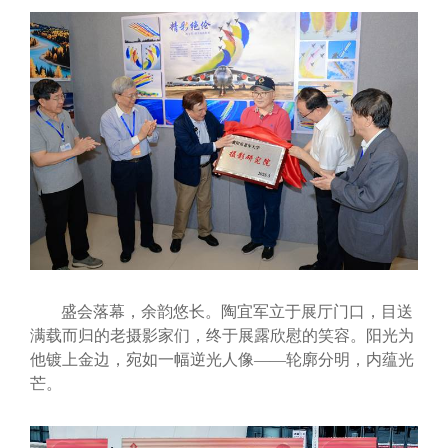
盛会落幕，余韵悠长。陶宜军立于展厅门口，目送
满载而归的老摄影家们，终于展露欣慰的笑容。阳光为
他镀上金边，宛如一幅逆光人像——轮廓分明，内蕴光
芒。