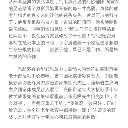
从开幕盛典的恢弘调度，到采风路途的巧妙铺陈 陶宜军
的足迹踏遍了摄影展繁重筹备的每一寸光阴。身体的疲
惫与精力的透支未能让他的镜头失焦，凌晨三点的灯光
下，他反复推敲布展方案；古城的阡陌间，他实地踏勘
最优路线。同事们含泪见证：“陶主任每日接打电话超
过两百个，仅住宿方案就修改了十七稿！”那些密密麻
麻写在笔记本上的日程，字字浸透着一个癌症患者超越
生命极限的担当——摄影于他，早已不是工作，而是毕
生燃烧的信仰。
光影盛会的华彩乐章中，最动人的音符在襄阳市委
老干部活动中心奏响。当中国纪实摄影奠基人、中国老
摄影家协会终身资深摄影家朱宪民先生，潘炳岩主席与
主席团全体成员步入展厅，襄阳市老年大学摄影系十年
教学成果如画卷般铺展眼前。朱宪民先生目光如炬，久
久凝视，一声赞叹重若千钧：“质量高，效果好，正能
量充盈，在全国老年教育中都堪称一流！”这滚烫的褒
奖，是对陶宜军十年匠心耕耘最崇高的致敬。