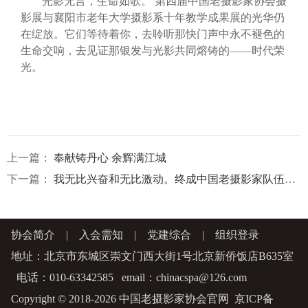
光影无言，生命如歌。 第四届中国老摄影家协会摄
影展与襄阳市老年大学摄影系十年教学成果展的光华仍
在绽放。它们等待着你，去聆听那快门声中永不褪色的
生命交响，去见证那银发与光影共同熔铸的——时代荣
光。
上一篇：
奉献铸丹心 余辉满江城
下一篇：
我无比兴奋和无比激动。终成中国老摄影家队伍中的一员
协会简介
|
入会需知
|
党建综合
|
组织登录
地址：北京市东城区崇文门西大街1号北京新侨饭店B635室
电话：010-63342585 email：chinacspa@126.com
Copyright © 2018-2026 中国老摄影家协会官网
京ICP备