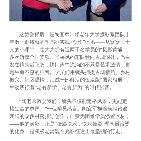
这赞誉背后，是陶宜军带领老年大学摄影系团队十
年磨一剑铸就的“理论+实践+创作”体系——从寥寥三十
人的小课堂，壮大为拥有近两千名学员的“摄影黄埔”，
多次斩获全国奖项。当采风的车队驶向古城深处，当白
发在镜头后飞扬，快门声中流淌的不只是艺术激情，更
是生命不息的强音。学员们用镜头捕捉古城新韵、乡村
振兴、社区温情，汇成一部鲜活的银发版“国家相册”，
生动践行着“老有所学、老有所为”的时代强音。
“陶老师教会我们，镜头不仅能定格风景，更能定
格生命的尊严。”一位学员感言。陶宜军拖着病躯踏遍
襄阳的众多村落指导创作，自费为困难学员添置器材，
——他的身影，正是“摄影快乐，快乐摄影”理念最滚烫
的化身，是积极老龄观在光影征途上最坚韧的行走。