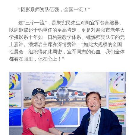
“摄影系师资队伍强，全国一流！”
这“三个一流”，是朱宪民先生对陶宜军焚膏继晷、
以病躯擎起千钧重任的至高肯定；更是对襄阳市老年大
学摄影系十年如一日构建教学体系、锤炼师资队伍的无
上嘉许。潘炳岩主席亦深情赞许：“如此大规模的全国
性展会，组织得如此周密，宜军同志的心血，我们全体
都看在眼里，记在心上！”