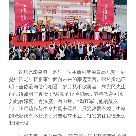
这场光影盛典，是对一位生命强者的最高礼赞，更
是中国老年摄影事业面向未来的豪迈宣言。它雄辩地证
明：当热爱与使命相遇，岁月从不败勇者。朱宪民先生
的话语点明了真谛：“襄阳的经验昭示，老年教育可以
如此有深度、有温度、有力量。”陶宜军与他的战友
们，正用镜头与生命共同书写着：只要热爱不熄，生命
的光影便永不黯淡；只要追求不止，银发的征程便永远
壮阔无垠！