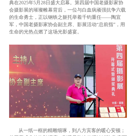
典在2025年5月28日盛大启幕。第四届中国老摄影家协
会摄影展的璀璨帷幕背后，一位与白血病顽强抗争六载
的生命勇士，正以钢铁之躯托举着千钧重任——陶宜
军，中国老摄影家协会副主席、影展活动“总前指”，用
生命的光热点燃了这场光影盛宴。
从一纸一框的精雕细琢，到八方宾客的暖心安顿；