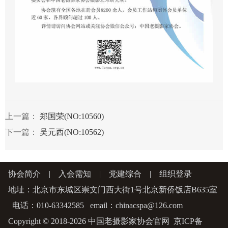
上一篇：
郑国荣(NO:10560)
下一篇：
吴元西(NO:10562)
协会简介
|
入会需知
|
党建综合
|
组织登录
地址：北京市东城区崇文门西大街1号北京新侨饭店B635室
电话：010-63342585 email：chinacspa@126.com
Copyright © 2018-2026 中国老摄影家协会官网
京ICP备