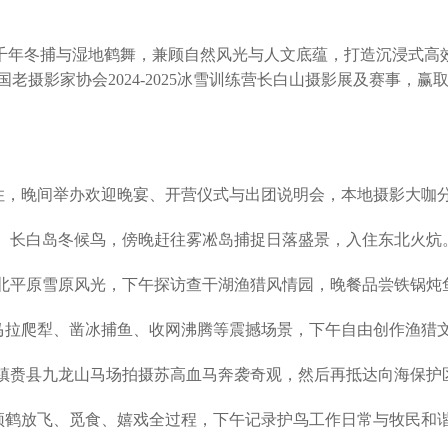
千年冬捕与湿地鹤舞，兼顾自然风光与人文底蕴，打造沉浸式高
老摄影家协会2024-2025冰雪训练营长白山摄影展及赛事，
到入住，晚间举办欢迎晚宴、开营仪式与出团说明会，本地摄影大咖
市雾凇、长白岛冬候鸟，傍晚赶往雾凇岛捕捉日落盛景，入住东北火炕
拍摄东北平原雪原风光，下午探访查干湖渔猎风情园，晚餐品尝铁锅炖
晨拍摄马拉爬犁、凿冰捕鱼、收网沸腾等震撼场景，下午自由创作渔
专程赶往镇赉县九龙山马场拍摄苏高血马奔袭奇观，然后再抵达向海
拍摄丹顶鹤放飞、觅食、嬉戏全过程，下午记录护鸟工作日常与牧民