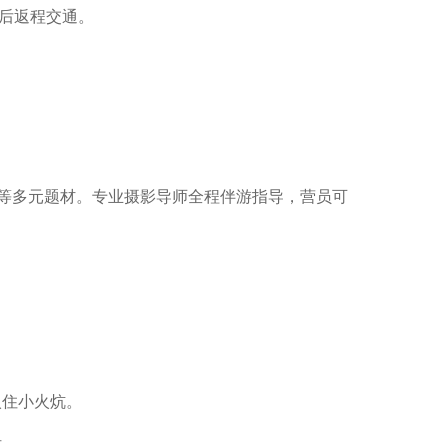
0后返程交通。
等多元题材。专业摄影导师全程伴游指导，营员可
入住小火炕。
河。