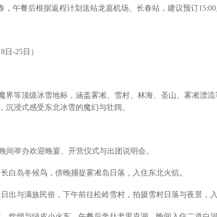
往长春，午餐后根据返程计划送站龙嘉机场、长春站，建议预订15:0
8日-25日）
魔界等顶级冰雪地标，涵盖雾凇、雪村、林海、圣山、雾凇漂流
，沉浸式感受东北冰雪的魔幻与壮阔。
到，晚间举办欢迎晚宴、开营仪式与出团说明会。
雾凇、长白岛冬候鸟，傍晚捕捉雾凇岛日落，入住东北火炕。
雾凇岛日出与满族民俗，下午前往松岭雪村，拍摄雪村日落与夜景，
墨雪村、炊烟与绿皮小火车，午餐后奔赴老里克湖，晚间入住二道白