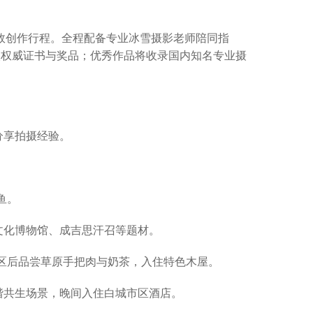
效创作行程。全程配备专业冰雪摄影老师陪同指
赢取权威证书与奖品；优秀作品将收录国内知名专业摄
分享拍摄经验。
。
鱼。
猎文化博物馆、成吉思汗召等题材。
保护区后品尝草原手把肉与奶茶，入住特色木屋。
和谐共生场景，晚间入住白城市区酒店。