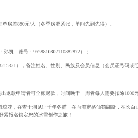
单房差880元/人（冬季房源紧张，单间先到先得）。
账号：9558810802110882872）；
43215321），备注姓名、性别、民族及会员信息（会员证号码或
提出退款申请者可全额退款，时间晚于一周者每人需要扣除1000
树琼花，在查干湖见证千年冬捕，在向海定格仙鹤翩跹，在长白
赶紧报名锁定您的冰雪创作之旅！