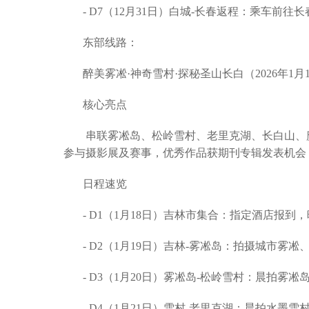
- D7（12月31日）白城-长春返程：乘车前
东部线路：
醉美雾凇·神奇雪村·探秘圣山长白（2026年1月1
核心亮点
串联雾凇岛、松岭雪村、老里克湖、长白山、
参与摄影展及赛事，优秀作品获期刊专辑发表机会
日程速览
- D1（1月18日）吉林市集合：指定酒店报
- D2（1月19日）吉林-雾凇岛：拍摄城市
- D3（1月20日）雾凇岛-松岭雪村：晨拍
- D4（1月21日）雪村-老里克湖：晨拍水