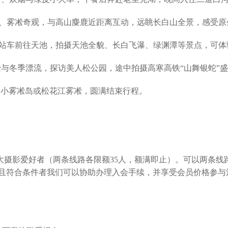
山雪松、雾凇奇观，与高山麋鹿近距离互动，远眺长白山全景，感受
车、倒站车前往天池，拍摄天池全貌、长白飞瀑、绿渊潭等景点，可
界雾凇与冬季漂流，探访美人松公园，途中拍摄高寒高铁“山舞银蛇
活补拍小雾凇岛或松花江雾凇，圆满结束行程。
大摄影爱好者（两条线路各限额35人，额满即止）。可以两条线
且符合条件者我们可以协助办理入会手续，并享受会员价格参与