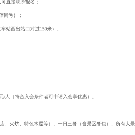
人可直接联系报名；
（微信同号）
；
车站西出站口对过150米）。
0元/人（符合入会条件者可申请入会享优惠）。
店、火炕、特色木屋等）、一日三餐（含景区餐包）、所有大景