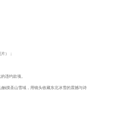
照片）；
元的违约款项。
山触摸圣山雪域，用镜头收藏东北冰雪的震撼与诗