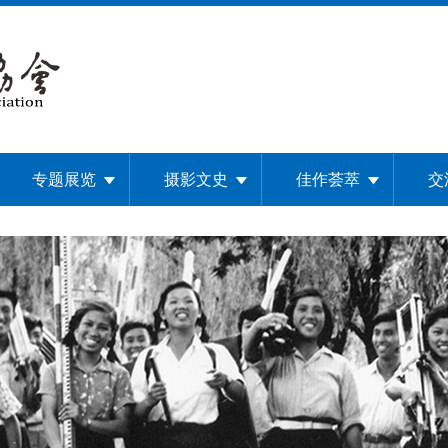
专题展览
摄影文史
佳作荟萃
交