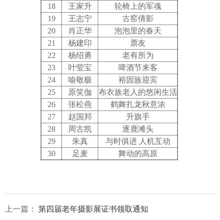
18
王家升
轮椅上的军魂
19
王志宁
古窑倩影
20
肖正华
泡泡里的春天
21
杨建印
票友
22
杨绍勇
老有所为
23
叶莹宝
啤酒节来客
24
喻敬极
裕固族迎宾
25
原笑伽
布衣族老人的悠闲生活
26
张松燕
鹤舞扎龙秋意浓
27
赵国邦
升旗手
28
周古凯
逐鹿滩头
29
朱真
与时俱进 人机互动
30
足麦
舞动的高原
上一篇：
第四届老年摄影展证书领取通知