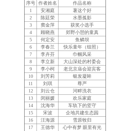
序号
作者姓名
作品名称
1
安湘庭
薯这个好
2
陈廷荣
水墨孤影
3
窦金萍
获奖小选手
4
顾晓燕
郊野小憩的童真
5
何定安
鱼鳞坝
6
李春兰
快乐童年（组照）
7
李卉芬
巾帼风采
8
李立新
大山深处的村委会
9
李小柯
老北京庙会迎宾客
10
刘芳莉
银发凝眸
11
刘琪
尊严
12
刘云仓
河畔洗衣
13
闵丽媛
欢乐家庭
14
沈海华
车轨下的坚守
15
宋波
企地共建生态园
16
汪海源
雪原牧归
17
王德华
心中有梦 眼里有光