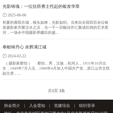
光影铸魂：一位抗癌勇士托起的银发华章
2025-06-06
初夏的襄阳古城，镜头如林，光影如织。当来自全国四百余位银
发摄影家齐聚汉水之滨，当一千一百幅佳作汇聚成壮阔的艺术星
河，一场令中国摄影界瞩目的盛...
奉献铸丹心 余辉满江城
2024-02-22
( 摄影家蔡怡 ) 蔡怡，男，汉族，杭州人，1931年10月出
生，1949年7月入伍，1980年4月加入中国共产党，原江山市文联
副主席，...
共
1
页
3
条
协会简介
|
入会需知
|
党建综合
|
组织登录