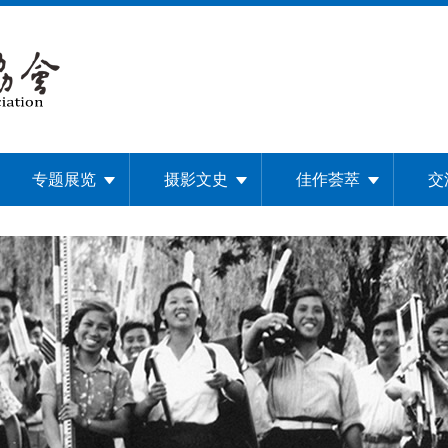
专题展览
摄影文史
佳作荟萃
交